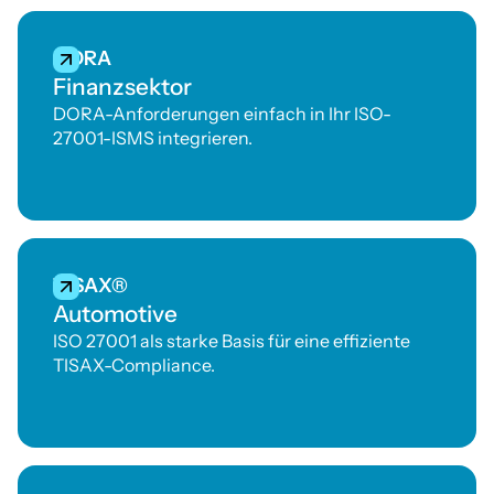
Systemlogs.
Sicherheit
Betrieb u
Complian
DORA
entschei
Finanzsektor
sind.
DORA-Anforderungen einfach in Ihr ISO-
27001-ISMS integrieren.
TISAX®
Automotive
ISO 27001 als starke Basis für eine effiziente
TISAX-Compliance.