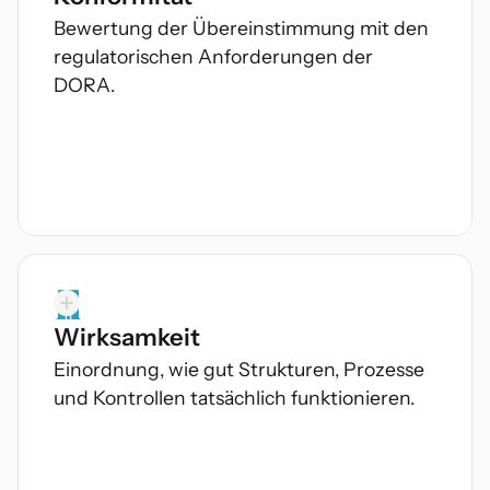
Bewertung der Übereinstimmung mit den
regulatorischen Anforderungen der
DORA.
Wirksamkeit
Fokus
Einordnung, wie gut Strukturen, Prozesse
Erfüllung der DORA-Artikel
und Kontrollen tatsächlich funktionieren.
Richtlinien- & Prozesskonformität
Dokumentations- & Reporting-
Anforderungen