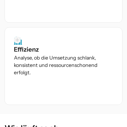
Effizienz
Fokus
Analyse, ob die Umsetzung schlank,
Funktionsfähigkeit zentraler ICT-Prozesse
konsistent und ressourcenschonend
Vorfallbehandlung & Resilienzmechanismen
erfolgt.
Steuerung, Monitoring &
Verantwortlichkeiten