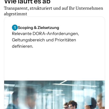
Wie läuft es ab
Fokus
Transparent, strukturiert und auf Ihr Unternehmen
Prozessklarheit & Durchgängigkeit
abgestimmt
Aufwand-Nutzen-Verhältnis
Systematische Priorisierung & Governance
1
Scoping & Zielsetzung
Relevante DORA-Anforderungen,
Geltungsbereich und Prioritäten
definieren.